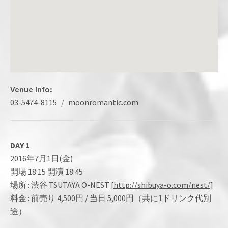
Venue Info
Phone:
Address
03-5474-8115
moonromantic.com
Website:
Aoyama MoonRomantic 月見ル君想フ
4-9-1 Minami Aoyama, 
Minato-ku
,
Tokyo
107-0062
Japan
DAY 1
03-5474-8115
2016年7月1日(金)
開場 18:15 開演 18:45
場所 : 渋谷 TSUTAYA O-NEST [
http://shibuya-o.com/nest/
]
料金 : 前売り 4,500円 / 当日 5,000円（共に1ドリンク代別
途）