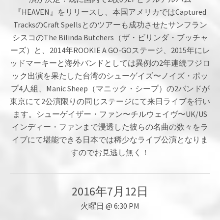
『HEAVEN』をリリースし、本国アメリカではCaptured
TracksのCraft Spellsとのツアーも成功させたサンフラン
シスコのThe Bilinda Butchers（ザ・ビリンダ・ブッチャ
ーズ）と、2014年ROOKIE A GO-GOステージ、2015年にレ
ッドマーキーと海外バンドとしては異例の2年連続フジロ
ック出演を果たした台湾のシューゲイズ〜ノイズ・ポッ
プ4人組、Manic Sheep（マニック・シープ）の2バンドが
東京にて2公演限りの同じステージにて来日ライブを行い
ます。シューゲイザー・ファン〜チルウェイヴ〜UK/US
インディー・ファンまで浸透した彼らの名曲の数々をラ
イブにて堪能できる日本では稀少なライブ公演となりま
すのでお見逃し無く！
2016年7月12日
火曜日
@
6:30 PM