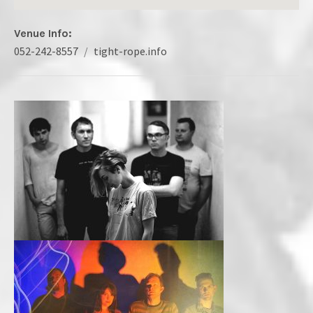
Venue Info
Phone:
Address
052-242-8557
tight-rope.info
Website:
TIGHT ROPE
名古屋市中区栄4丁目3-15丸美観光ビル3.5F
Nagoya
,
Aichi
〒 460-0008
Japan
052-242-8557