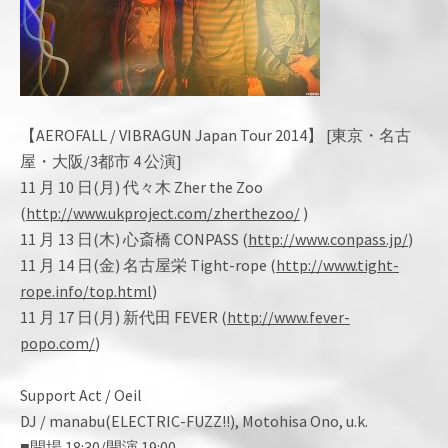
【AEROFALL / VIBRAGUN Japan Tour 2014】 [東京・名古
屋・大阪/3都市 4 公演]
11 月 10 日(月) 代々木 Zher the Zoo
(
http://www.ukproject.com/zherthezoo/
)
11 月 13 日(木) 心斎橋 CONPASS (
http://www.conpass.jp/
)
11 月 14 日(金) 名古屋栄 Tight-rope (
http://www.tight-
rope.info/top.html
)
11 月 17 日(月) 新代田 FEVER (
http://www.fever-
popo.com/
)
Support Act / Oeil
DJ / manabu(ELECTRIC-FUZZ!!), Motohisa Ono, u.k.
■開場 18:30/開演 19:00